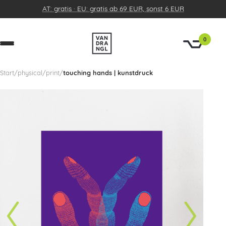
AT: gratis · EU: gratis ab 69 EUR, sonst 6 EUR
0
Start
/
physical
/
print
/
touching hands | kunstdruck