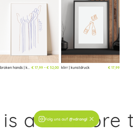
Preisspanne: € 17,99 bis € 52,00
broken hands | kunstdruck
€
17,99
–
€
52,00
klirr | kunstdruck
€
17,99
 a lot more t
×
Folg uns auf
@vdrangl