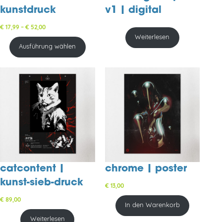
kunstdruck
v1 | digital
Preisspanne:
€
17,99
–
€
52,00
€ 17,99
Weiterlesen
bis
Ausführung wählen
€ 52,00
catcontent |
chrome | poster
kunst-sieb-druck
€
13,00
€
89,00
In den Warenkorb
Weiterlesen