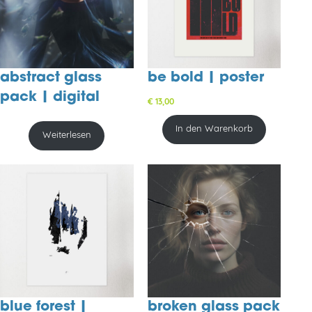
abstract glass
be bold | poster
pack | digital
€
13,00
In den Warenkorb
Weiterlesen
blue forest |
broken glass pack