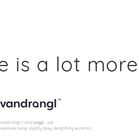
s a lot more 
vand·rangl |ˈvandˌɹaŋɡl| ·
adj
·
viennese slang: slightly tipsy, delightfully eccentric