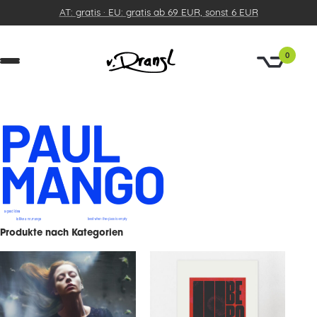
AT: gratis · EU: gratis ab 69 EUR, sonst 6 EUR
0
Produkte nach Kategorien