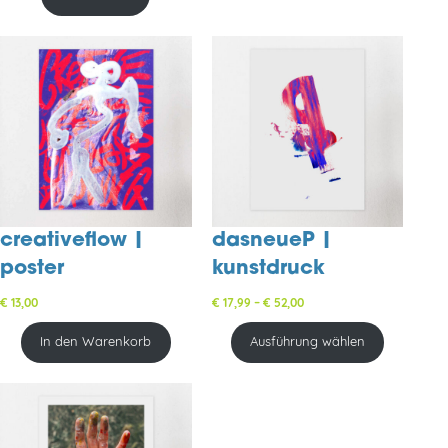
creativeflow |
dasneueP |
poster
kunstdruck
Preisspanne:
€
13,00
€
17,99
–
€
52,00
€ 17,99
bis
In den Warenkorb
Ausführung wählen
€ 52,00