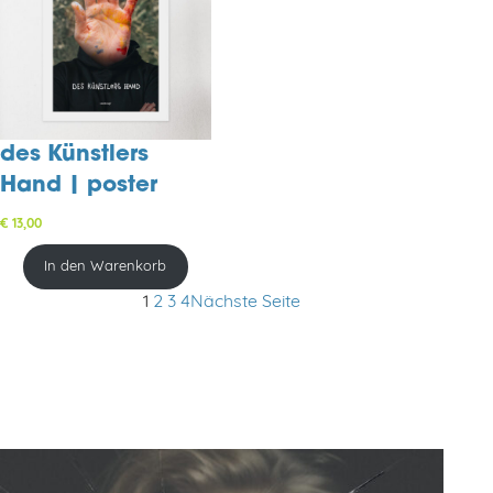
des Künstlers
Hand | poster
€
13,00
In den Warenkorb
1
2
3
4
Nächste Seite