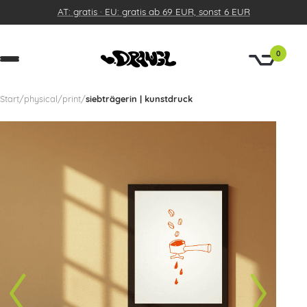
AT: gratis · EU: gratis ab 69 EUR, sonst 6 EUR
0
Start
/
physical
/
print
/
siebträgerin | kunstdruck