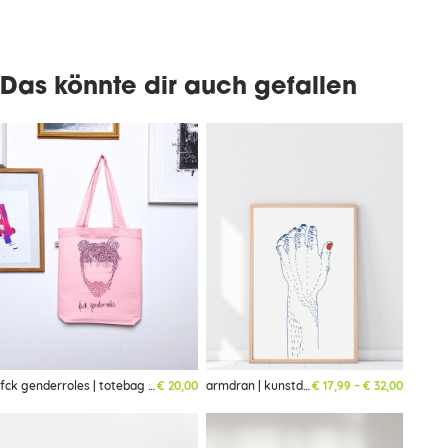
Das könnte dir auch gefallen
Preisspa
fck genderroles | totebag | limited
€
20,00
armdran | kunstdruck
€
17,99
–
€
32,00