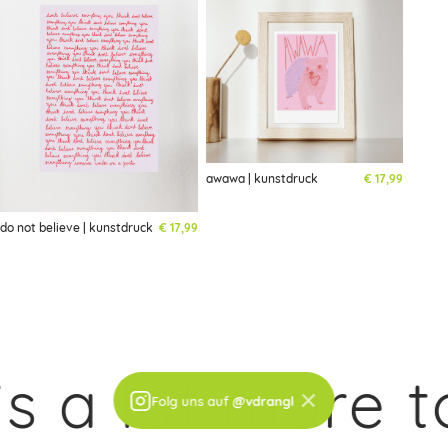
awawa | kunstdruck
€
17,99
do not believe | kunstdruck
€
17,99
a lot more to
×
Folg uns auf
@vdrangl