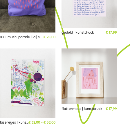
geduld | kunstdruck
€
17,99
XXL mushi parade lila | shopper | limited
€
28,00
flattermaus | kunstdruck
€
17,99
Preisspanne: € 32,00 bis € 52,00
lasereyes | kunstdruck
€
32,00
–
€
52,00