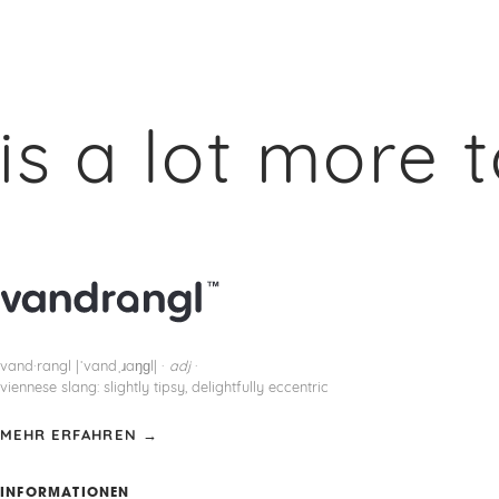
a lot more to
vand·rangl |ˈvandˌɹaŋɡl| ·
adj
·
viennese slang: slightly tipsy, delightfully eccentric
MEHR ERFAHREN →
INFORMATIONEN