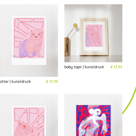
baby tapir | kunstdruck
€
17,99
otter | kunstdruck
€
17,99