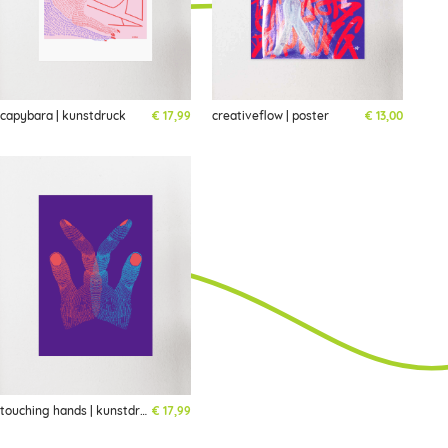
capybara | kunstdruck
€
17,99
creativeflow | poster
€
13,00
touching hands | kunstdruck
€
17,99