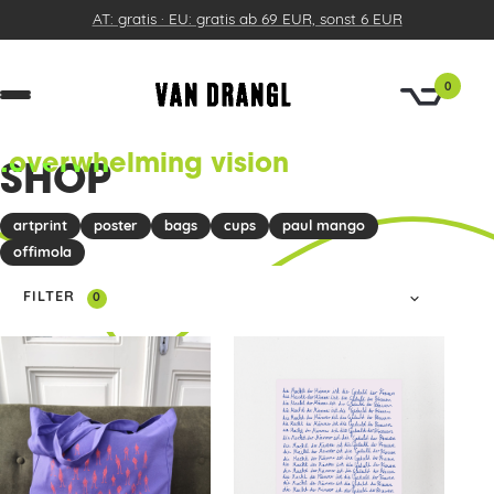
AT: gratis · EU: gratis ab 69 EUR, sonst 6 EUR
0
.overwhelming vision
SHOP
artprint
poster
bags
cups
paul mango
offimola
FILTER
0