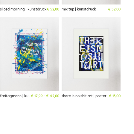
sliced morning | kunstdruck
€
52,00
mixitup | kunstdruck
€
52,00
Preisspanne: € 17,99 bis € 42,00
freitagmann | kunstdruck
€
17,99
–
€
42,00
there is no shit art | poster
€
13,00