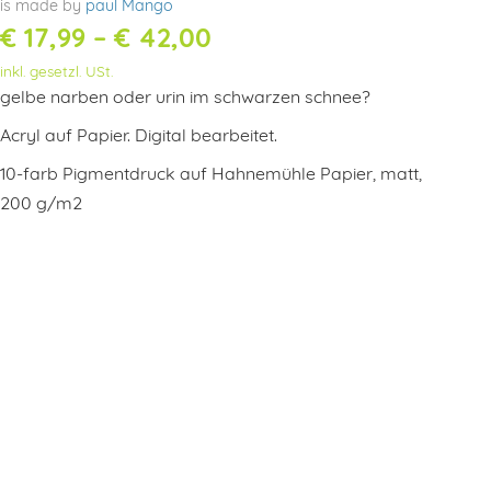
is made by
paul Mango
Preisspanne:
€
17,99
–
€
42,00
inkl. gesetzl. USt.
€ 17,99
gelbe narben oder urin im schwarzen schnee?
bis
Acryl auf Papier. Digital bearbeitet.
€ 42,00
10-farb Pigmentdruck auf Hahnemühle Papier, matt,
200 g/m2