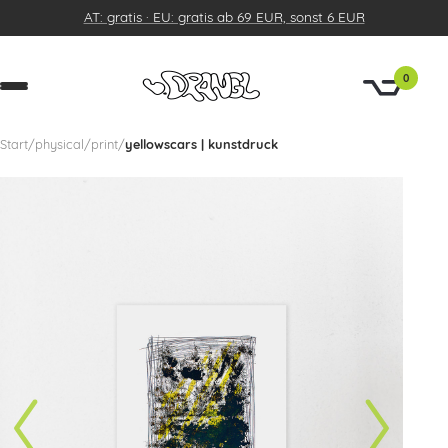
AT: gratis · EU: gratis ab 69 EUR, sonst 6 EUR
0
Start
/
physical
/
print
/
yellowscars | kunstdruck