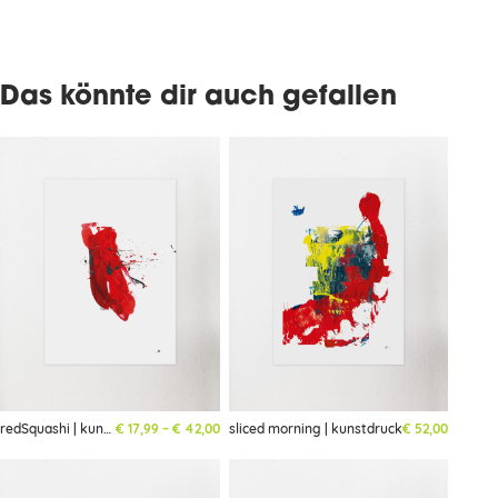
Das könnte dir auch gefallen
Preisspanne: € 17,99 bis € 42,00
redSquashi | kunstdruck
€
17,99
–
€
42,00
sliced morning | kunstdruck
€
52,00