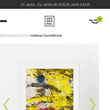
AT: gratis · EU: gratis ab 69 EUR, sonst 6 EUR
0
Start
/
physical
/
print
/
mixitup | kunstdruck