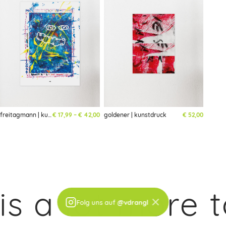
Preisspanne: € 17,99 bis € 42,00
freitagmann | kunstdruck
€
17,99
–
€
42,00
goldener | kunstdruck
€
52,00
 a lot more t
×
Folg uns auf
@vdrangl