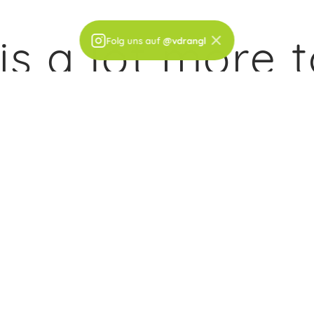
×
Folg uns auf
@vdrangl
 a lot more to
vand·rangl |ˈvandˌɹaŋɡl| ·
adj
·
viennese slang: slightly tipsy, delightfully eccentric
MEHR ERFAHREN →
INFORMATIONEN
My account