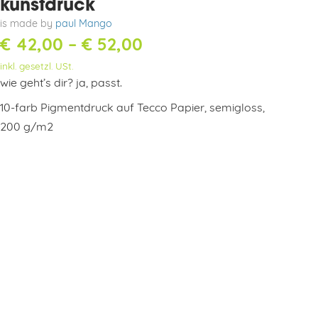
kunstdruck
is made by
paul Mango
Preisspanne:
€
42,00
–
€
52,00
inkl. gesetzl. USt.
€ 42,00
wie geht’s dir? ja, passt.
bis
10-farb Pigmentdruck auf Tecco Papier, semigloss,
€ 52,00
200 g/m2