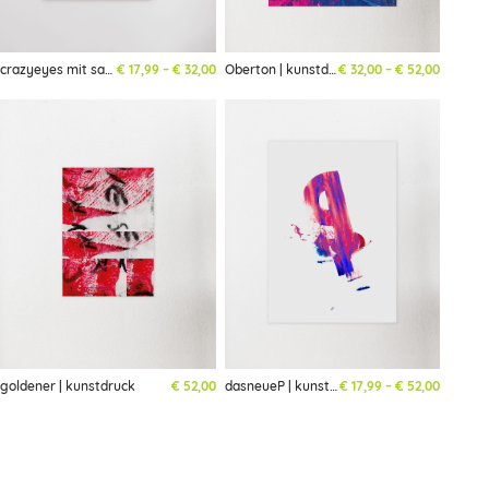
Preisspanne: € 17,99 bis € 32,00
Preisspa
crazyeyes mit sahne | kunstdruck
€
17,99
–
€
32,00
Oberton | kunstdruck
€
32,00
–
€
52,00
Preisspa
goldener | kunstdruck
€
52,00
dasneueP | kunstdruck
€
17,99
–
€
52,00