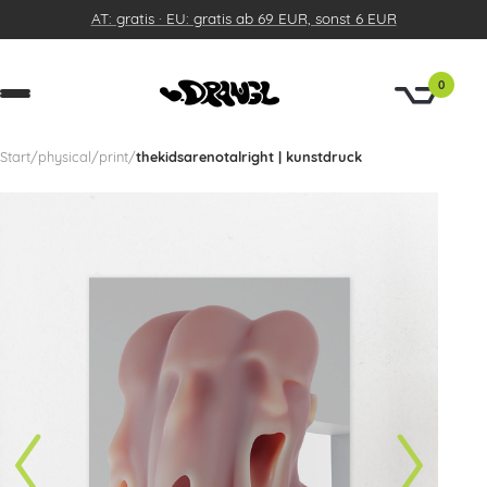
AT: gratis · EU: gratis ab 69 EUR, sonst 6 EUR
0
Start
/
physical
/
print
/
thekidsarenotalright | kunstdruck