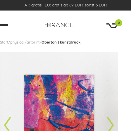
AT: gratis · EU: gratis ab 69 EUR, sonst 6 EUR
0
Start
/
physical
/
artprint
/
Oberton | kunstdruck