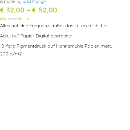
is made by
paul Mango
Preisspanne:
€
32,00
–
€
52,00
inkl. gesetzl. USt.
€ 32,00
Alles hat eine Frequenz, außer dass es sie nicht hat.
bis
Acryl auf Papier. Digital bearbeitet.
€ 52,00
10-farb Pigmentdruck auf Hahnemühle Papier, matt,
200 g/m2