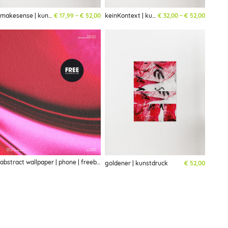
Preisspanne: € 17,99 bis € 52,00
Preisspa
makesense | kunstdruck
€
17,99
–
€
52,00
keinKontext | kunstdruck
€
32,00
–
€
52,00
abstract wallpaper | phone | freebie
goldener | kunstdruck
€
52,00