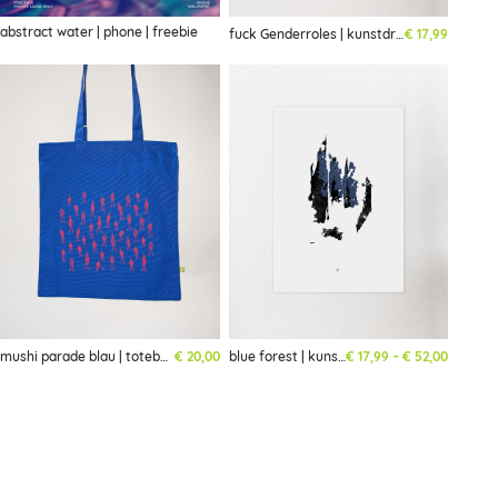
abstract water | phone | freebie
fuck Genderroles | kunstdruck
€
17,99
Preisspa
mushi parade blau | totebag | limited
€
20,00
blue forest | kunstdruck
€
17,99
–
€
52,00