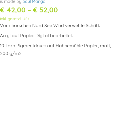
is made by
paul Mango
Preisspanne:
€
42,00
–
€
52,00
inkl. gesetzl. USt.
€ 42,00
Vom harschen Nord See Wind verwehte Schrift.
bis
Acryl auf Papier. Digital bearbeitet.
€ 52,00
10-farb Pigmentdruck auf Hahnemühle Papier, matt,
200 g/m2