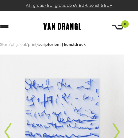
AT: gratis · EU: gratis ab 69 EUR, sonst 6 EUR
0
Start
/
physical
/
print
/
scriptorium | kunstdruck