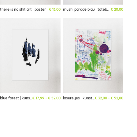
there is no shit art | poster
€
13,00
mushi parade blau | totebag | limited
€
20,00
Preisspanne: € 17,99 bis € 52,00
Preisspa
blue forest | kunstdruck
€
17,99
–
€
52,00
lasereyes | kunstdruck
€
32,00
–
€
52,00