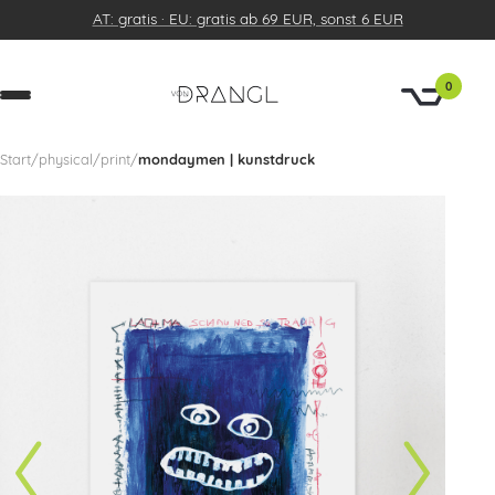
AT: gratis · EU: gratis ab 69 EUR, sonst 6 EUR
0
Start
/
physical
/
print
/
mondaymen | kunstdruck