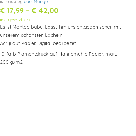
is made by
paul Mango
Preisspanne:
€
17,99
–
€
42,00
inkl. gesetzl. USt.
€ 17,99
Es ist Montag baby! Lasst ihm uns entgegen sehen mit
bis
unserem schönsten Lächeln.
Acryl auf Papier. Digital bearbeitet.
€ 42,00
10-farb Pigmentdruck auf Hahnemühle Papier, matt,
200 g/m2