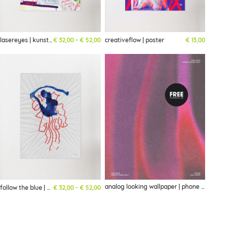
Preisspanne: € 32,00 bis € 52,00
lasereyes | kunstdruck
€
32,00
–
€
52,00
creativeflow | poster
€
13,00
analog looking wallpaper | phone | freebie
Preisspanne: € 32,00 bis € 52,00
follow the blue | kunstdruck
€
32,00
–
€
52,00