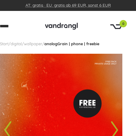
AT: gratis · EU: gratis ab 69 EUR, sonst 6 EUR
0
Start
/
digital
/
wallpaper
/
analogGrain | phone | freebie