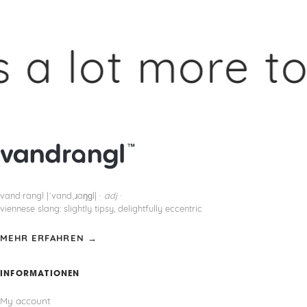
a lot more to 
vand·rangl |ˈvandˌɹaŋɡl| ·
adj
·
viennese slang: slightly tipsy, delightfully eccentric
MEHR ERFAHREN →
INFORMATIONEN
My account