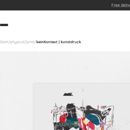
Free deliv
NEW
BESTSELLER
POSTER
KUNSTDRUCKE
BAGS
Start
/
physical
/
print
/
keinKontext | kunstdruck