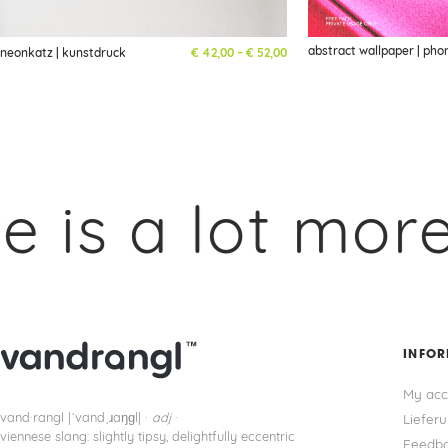
abstract wallpaper | phon
Preisspanne: € 42,00 bis € 5
neonkatz | kunstdruck
€
42,00
–
€
52,00
 a lot more t
INFO
My acc
vand·rangl |ˈvandˌɹaŋɡl| ·
adj
·
Liefer
viennese slang: slightly tipsy, delightfully eccentric
Feedba