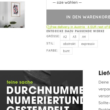
IN DEN WARENKOR
free delivery in Austria · 6 EUR rest of 
ENTDECKE DAZU PASSENDE WERKE
GRÖSSE:
A2
A3
A4
STIL:
abstrakt
expressiv
FARBE:
bunt
Lie
Deine 
verpac
versan
Sollte
Probl