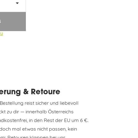
B
EU
ferung & Retoure
Bestellung reist sicher und liebevoll
kt zu dir — innerhalb Österreichs
dkostenfrei, in den Rest der EU um 6 €.
 doch mal etwas nicht passen, kein
em: Retouren klappen bei uns