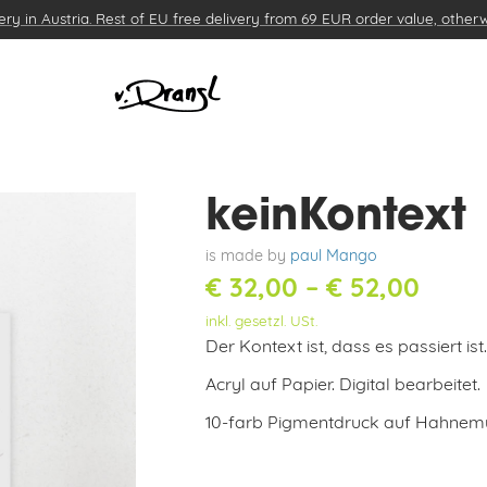
ery in Austria. Rest of EU free delivery from 69 EUR order value, other
TASSEN
CREATOR/DESIGNERS
DIGITAL
keinKontext 
is made by
paul Mango
Preis
€
32,00
–
€
52,00
inkl. gesetzl. USt.
€ 32,
Der Kontext ist, dass es passiert ist.
bis
Acryl auf Papier. Digital bearbeitet.
€ 52,
10-farb Pigmentdruck auf Hahnemü