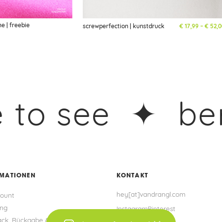
e | freebie
2,00
screwperfection | kunstdruck
€
17,99
–
€
52,0
o see ✦
berausc
RMATIONEN
KONTAKT
hey[at]vandrangl.com
ount
ung
Instagram
Pinterest
ck, Rückgabe & Umtausch