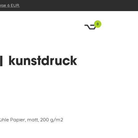
wise 6 EUR.
0
| kunstdruck
spanne:
00
00
hle Papier, matt, 200 g/m2