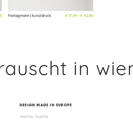
Preisspanne: € 17,99 bis € 52,00
Preisspanne: € 17,99 bis
0
freitagmann | kunstdruck
€
17,99
–
€
42,00
ht in wien ✦ 
DESIGN MADE IN EUROPE
Vienna, Austria