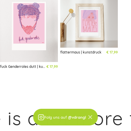
flattermaus | kunstdruck
€
17,99
fuck Genderroles dutt | kunstdruck
€
17,99
s a lot more t
×
Folg uns auf
@vdrangl