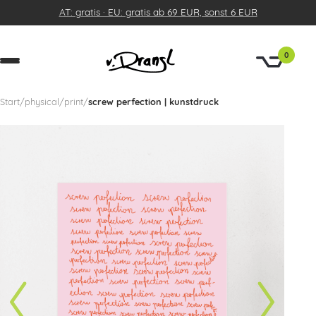
AT: gratis · EU: gratis ab 69 EUR, sonst 6 EUR
0
Start
/
physical
/
print
/
screw perfection | kunstdruck