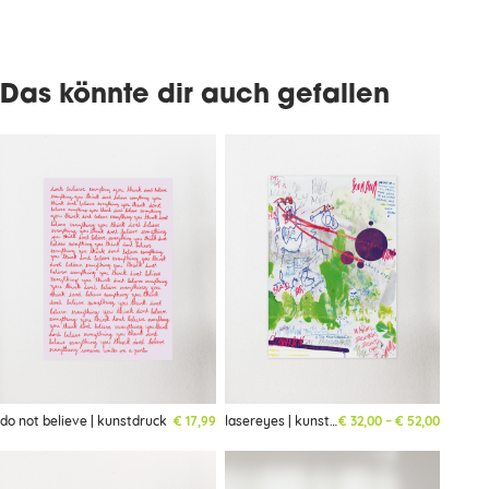
Das könnte dir auch gefallen
Preisspa
do not believe | kunstdruck
€
17,99
lasereyes | kunstdruck
€
32,00
–
€
52,00