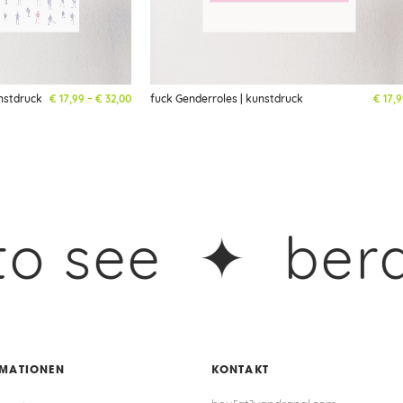
Preisspanne: € 17,99 bis € 32,00
nstdruck
€
17,99
–
€
32,00
fuck Genderroles | kunstdruck
€
17,9
see ✦
berausch
RMATIONEN
KONTAKT