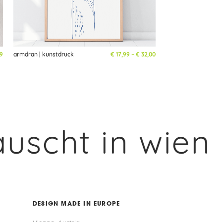
Preisspanne: € 17,99 bis
9
armdran | kunstdruck
€
17,99
–
€
32,00
t in wien ✦ t
DESIGN MADE IN EUROPE