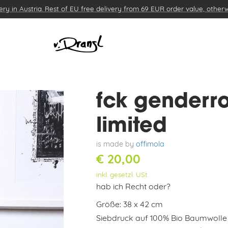
ery in Austria. Rest of EU free delivery from 69 EUR order value, other
TASSEN
CREATOR/DESIGNERS
DIGITAL
fck genderro
limited
is made by
offimola
€
20,00
inkl. gesetzl. USt.
hab ich Recht oder?
Größe: 38 x 42 cm
Siebdruck auf 100% Bio Baumwolle