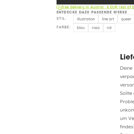
free delivery in Austria · 6 EUR rest of 
ENTDECKE DAZU PASSENDE WERKE
STIL:
illustration
line art
queer
FARBE:
blau
rosa
rot
Lie
Deine 
verpac
versan
Sollte
Probl
unkomp
um Ve
findes