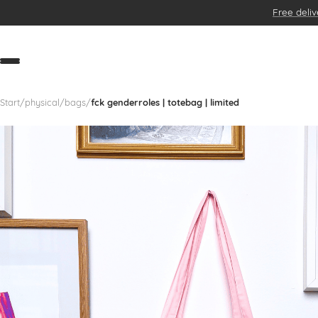
Free deliv
NEW
BESTSELLER
POSTER
KUNSTDRUCKE
BAGS
Start
/
physical
/
bags
/
fck genderroles | totebag | limited