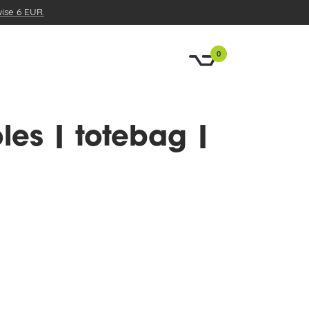
wise 6 EUR.
0
les | totebag |