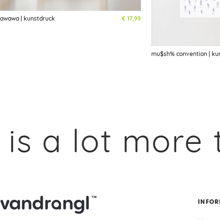
awawa | kunstdruck
€
17,99
mu$sh% convention | ku
 lot more to 
INFO