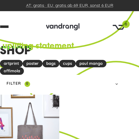
AT: gratis · EU: gratis ab 69 EUR, sonst 6 EUR
0
.uplifting statement
SHOP
artprint
poster
bags
cups
paul mango
offimola
FILTER
0