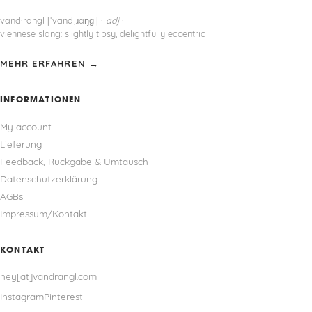
vand·rangl |ˈvandˌɹaŋɡl| ·
adj
·
viennese slang: slightly tipsy, delightfully eccentric
MEHR ERFAHREN →
INFORMATIONEN
My account
Lieferung
Feedback, Rückgabe & Umtausch
Datenschutzerklärung
AGBs
Impressum/Kontakt
KONTAKT
hey[at]vandrangl.com
Instagram
Pinterest